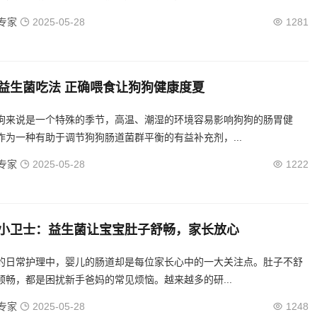
专家
2025-05-28
1281
益生菌吃法 正确喂食让狗狗健康度夏
狗来说是一个特殊的季节，高温、潮湿的环境容易影响狗狗的肠胃健
作为一种有助于调节狗狗肠道菌群平衡的有益补充剂，...
专家
2025-05-28
1222
小卫士：益生菌让宝宝肚子舒畅，家长放心
的日常护理中，婴儿的肠道却是每位家长心中的一大关注点。肚子不舒
顺畅，都是困扰新手爸妈的常见烦恼。越来越多的研...
专家
2025-05-28
1248