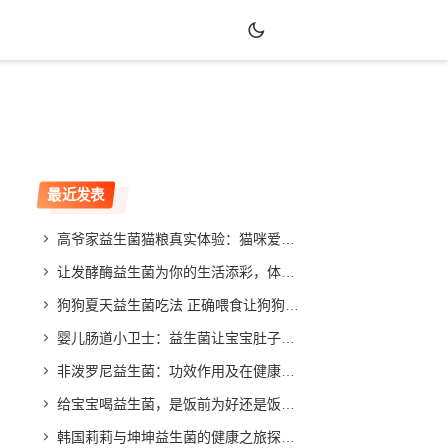
最近发表
高爷家益生菌猫粮真实体验：猫咪爱吃吗？效果如何？
让发酵酶益生菌为你的生活添彩，体验不同寻常的改善效果
狗狗夏天益生菌吃法 正确喂食让狗狗健康度夏
婴儿肠道小卫士：益生菌让宝宝肚子舒畅，家长放心
非泼罗尼益生菌：功效作用及在健康领域的应用与发展
给宝宝喝益生菌，是饭前为好还是饭后更合适？专家给你答案
韩国莉莉与坤坤益生菌的健康之旅探索与分享