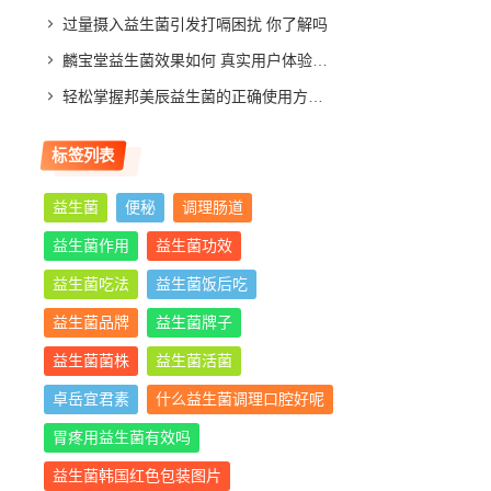
过量摄入益生菌引发打嗝困扰 你了解吗
麟宝堂益生菌效果如何 真实用户体验分享与评测分析
轻松掌握邦美辰益生菌的正确使用方法，让你肠道更舒适
标签列表
益生菌
便秘
调理肠道
益生菌作用
益生菌功效
益生菌吃法
益生菌饭后吃
益生菌品牌
益生菌牌子
益生菌菌株
益生菌活菌
卓岳宜君素
什么益生菌调理口腔好呢
胃疼用益生菌有效吗
益生菌韩国红色包装图片