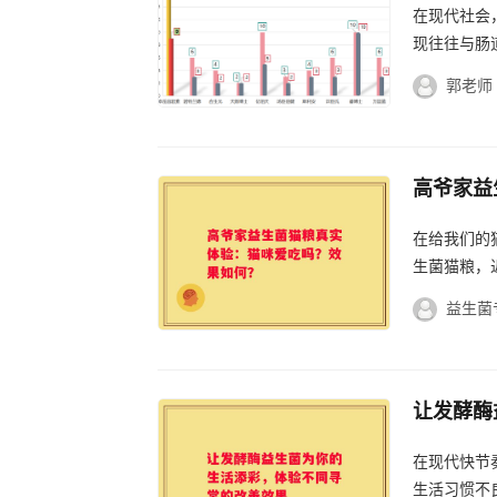
在现代社会
现往往与肠
郭老师
高爷家益
在给我们的
生菌猫粮，
益生菌
让发酵酶
在现代快节
生活习惯不