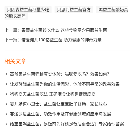
贝因森益生菌尽量少吃
贝思润益生菌官方
喝益生菌酸奶真
的能长高吗
上一篇：
果蔬益生菌该吃什么 这些食物富含果蔬益生菌
下一篇：
诺爱诺儿100亿益生菌 助力健康的神奇力量
相关文章
高爷家益生菌猫粮真实体验：猫咪爱吃吗？效果如何？
让发酵酶益生菌为你的生活添彩，体验不同寻常的改善效果
狗狗夏天益生菌吃法 正确喂食让狗狗健康度夏
婴儿肠道小卫士：益生菌让宝宝肚子舒畅，家长放心
非泼罗尼益生菌：功效作用及在健康领域的应用与发展
给宝宝喝益生菌，是饭前为好还是饭后更合适？专家给你答案