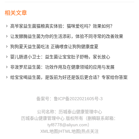
相关文章
高爷家益生菌猫粮真实体验：猫咪爱吃吗？效果如何？
让发酵酶益生菌为你的生活添彩，体验不同寻常的改善效果
狗狗夏天益生菌吃法 正确喂食让狗狗健康度夏
婴儿肠道小卫士：益生菌让宝宝肚子舒畅，家长放心
非泼罗尼益生菌：功效作用及在健康领域的应用与发展
给宝宝喝益生菌，是饭前为好还是饭后更合适？专家给你答案
备案号：
鲁ICP备2022021605号-3
公司名称：历城泰山健康管理中心
历城泰山健康管理中心 版权所有（删稿联系邮箱：
tyf8778@aliyun.com）
XML地图
|
HTML地图
|
热点关注