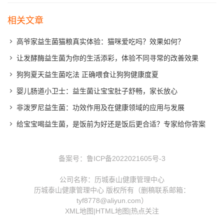
相关文章
高爷家益生菌猫粮真实体验：猫咪爱吃吗？效果如何？
让发酵酶益生菌为你的生活添彩，体验不同寻常的改善效果
狗狗夏天益生菌吃法 正确喂食让狗狗健康度夏
婴儿肠道小卫士：益生菌让宝宝肚子舒畅，家长放心
非泼罗尼益生菌：功效作用及在健康领域的应用与发展
给宝宝喝益生菌，是饭前为好还是饭后更合适？专家给你答案
备案号：
鲁ICP备2022021605号-3
公司名称：历城泰山健康管理中心
历城泰山健康管理中心 版权所有（删稿联系邮箱：
tyf8778@aliyun.com）
XML地图
|
HTML地图
|
热点关注