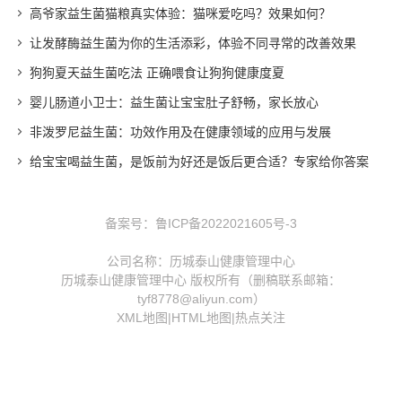
高爷家益生菌猫粮真实体验：猫咪爱吃吗？效果如何？
让发酵酶益生菌为你的生活添彩，体验不同寻常的改善效果
狗狗夏天益生菌吃法 正确喂食让狗狗健康度夏
婴儿肠道小卫士：益生菌让宝宝肚子舒畅，家长放心
非泼罗尼益生菌：功效作用及在健康领域的应用与发展
给宝宝喝益生菌，是饭前为好还是饭后更合适？专家给你答案
备案号：
鲁ICP备2022021605号-3
公司名称：历城泰山健康管理中心
历城泰山健康管理中心 版权所有（删稿联系邮箱：
tyf8778@aliyun.com）
XML地图
|
HTML地图
|
热点关注