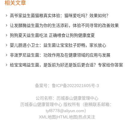
相关文章
高爷家益生菌猫粮真实体验：猫咪爱吃吗？效果如何？
让发酵酶益生菌为你的生活添彩，体验不同寻常的改善效果
狗狗夏天益生菌吃法 正确喂食让狗狗健康度夏
婴儿肠道小卫士：益生菌让宝宝肚子舒畅，家长放心
非泼罗尼益生菌：功效作用及在健康领域的应用与发展
给宝宝喝益生菌，是饭前为好还是饭后更合适？专家给你答案
备案号：
鲁ICP备2022021605号-3
公司名称：历城泰山健康管理中心
历城泰山健康管理中心 版权所有（删稿联系邮箱：
tyf8778@aliyun.com）
XML地图
|
HTML地图
|
热点关注