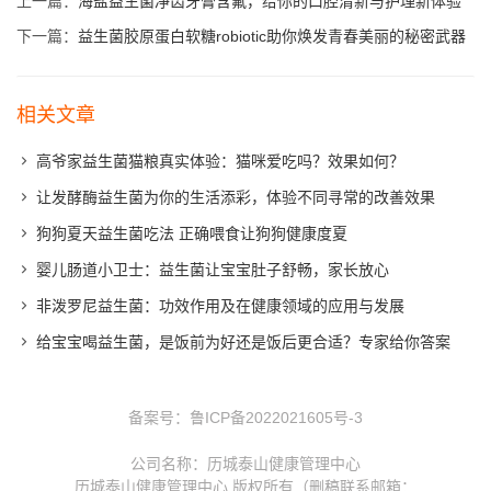
上一篇：
海盐益生菌净齿牙膏含氟，给你的口腔清新与护理新体验
下一篇：
益生菌胶原蛋白软糖robiotic助你焕发青春美丽的秘密武器
相关文章
高爷家益生菌猫粮真实体验：猫咪爱吃吗？效果如何？
让发酵酶益生菌为你的生活添彩，体验不同寻常的改善效果
狗狗夏天益生菌吃法 正确喂食让狗狗健康度夏
婴儿肠道小卫士：益生菌让宝宝肚子舒畅，家长放心
非泼罗尼益生菌：功效作用及在健康领域的应用与发展
给宝宝喝益生菌，是饭前为好还是饭后更合适？专家给你答案
备案号：
鲁ICP备2022021605号-3
公司名称：历城泰山健康管理中心
历城泰山健康管理中心 版权所有（删稿联系邮箱：