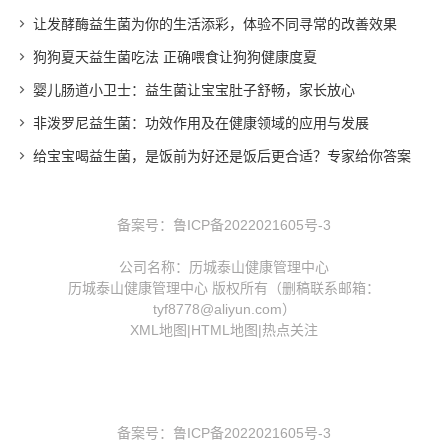
让发酵酶益生菌为你的生活添彩，体验不同寻常的改善效果
狗狗夏天益生菌吃法 正确喂食让狗狗健康度夏
婴儿肠道小卫士：益生菌让宝宝肚子舒畅，家长放心
非泼罗尼益生菌：功效作用及在健康领域的应用与发展
给宝宝喝益生菌，是饭前为好还是饭后更合适？专家给你答案
备案号：
鲁ICP备2022021605号-3
公司名称：历城泰山健康管理中心
历城泰山健康管理中心 版权所有（删稿联系邮箱：
tyf8778@aliyun.com）
XML地图
|
HTML地图
|
热点关注
备案号：
鲁ICP备2022021605号-3