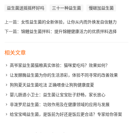
益生菌送摇摇杯好吗
三十一种益生菌
慢碳加益生菌
上一篇：
女性益生菌的全新体验，让你从内而外焕发自信魅力
下一篇：
锦鲤益生菌拌料：提升锦鲤健康活力的优质拌料选择
相关文章
高爷家益生菌猫粮真实体验：猫咪爱吃吗？效果如何？
让发酵酶益生菌为你的生活添彩，体验不同寻常的改善效果
狗狗夏天益生菌吃法 正确喂食让狗狗健康度夏
婴儿肠道小卫士：益生菌让宝宝肚子舒畅，家长放心
非泼罗尼益生菌：功效作用及在健康领域的应用与发展
给宝宝喝益生菌，是饭前为好还是饭后更合适？专家给你答案