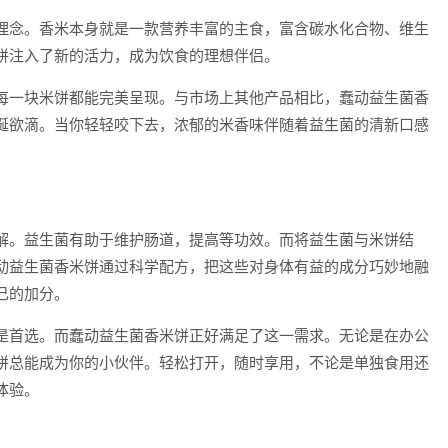
理念。香米本身就是一款营养丰富的主食，富含碳水化合物、维生
饼注入了新的活力，成为饮食的理想伴侣。
每一块米饼都能完美呈现。与市场上其他产品相比，蠢动益生菌香
涎欲滴。当你轻轻咬下去，浓郁的米香味伴随着益生菌的清新口感
。
解。益生菌有助于维护肠道，提高等功效。而将益生菌与米饼结
动益生菌香米饼通过科学配方，把这些对身体有益的成分巧妙地融
己的加分。
是首选。而蠢动益生菌香米饼正好满足了这一需求。无论是在办公
饼总能成为你的小伙伴。轻松打开，随时享用，不论是单独食用还
体验。