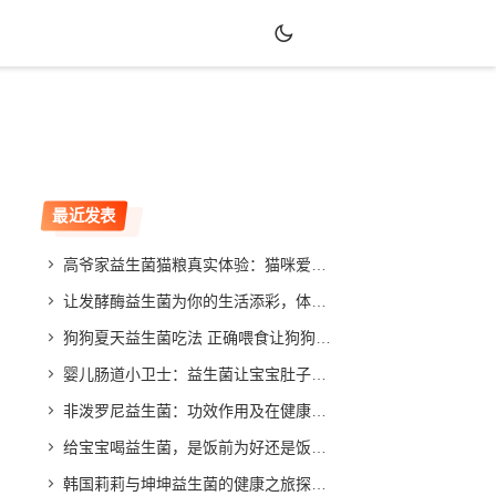
最近发表
高爷家益生菌猫粮真实体验：猫咪爱吃吗？效果如何？
让发酵酶益生菌为你的生活添彩，体验不同寻常的改善效果
狗狗夏天益生菌吃法 正确喂食让狗狗健康度夏
婴儿肠道小卫士：益生菌让宝宝肚子舒畅，家长放心
非泼罗尼益生菌：功效作用及在健康领域的应用与发展
给宝宝喝益生菌，是饭前为好还是饭后更合适？专家给你答案
韩国莉莉与坤坤益生菌的健康之旅探索与分享