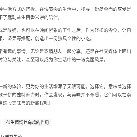
种生活方式的选择。在快节奏的生活中，找寻一份简单而的享受是
不了蠢动益生菌香米饼的陪伴。
或是酸奶，也可以在晚间紧张的工作之后，作为轻松的零食，让自
果、坚果等搭配，创造出一份独具个性的小吃。
常有趣的事情。无论是邀请朋友一起分享，还是在社交媒体上晒出
讨论与关注，甚至可以成为你生活中的一道亮丽风景。
一新的体验，更为你的生活增添了无限可能。选择它，意味着选择
款米饼的独特魅力时，你会发现，与美味并不矛盾，它们可以在蠢
启这段美味与的新旅程吧！
益生菌饲养乌鸡的作用
的优质益生菌