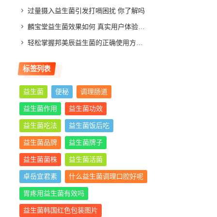
过量摄入益生菌引发打嗝困扰 你了解吗
麟宝堂益生菌效果如何 真实用户体验分享与评测分析
轻松掌握邦美辰益生菌的正确使用方法，让你肠道更舒适
标签列表
益生菌
便秘
调理肠道
益生菌作用
益生菌功效
益生菌吃法
益生菌饭后吃
益生菌品牌
益生菌牌子
益生菌菌株
益生菌活菌
卓岳宜君素
什么益生菌调理口腔好呢
胃疼用益生菌有效吗
益生菌韩国红色包装图片