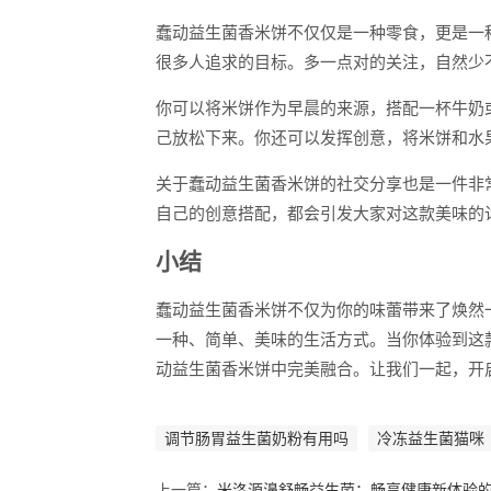
蠢动益生菌香米饼不仅仅是一种零食，更是一
很多人追求的目标。多一点对的关注，自然少
你可以将米饼作为早晨的来源，搭配一杯牛奶
己放松下来。你还可以发挥创意，将米饼和水
关于蠢动益生菌香米饼的社交分享也是一件非
自己的创意搭配，都会引发大家对这款美味的
小结
蠢动益生菌香米饼不仅为你的味蕾带来了焕然
一种、简单、美味的生活方式。当你体验到这
动益生菌香米饼中完美融合。让我们一起，开
调节肠胃益生菌奶粉有用吗
冷冻益生菌猫咪
上一篇：
米洛源濞舒畅益生菌：畅享健康新体验