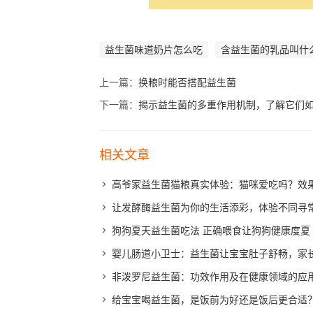
益生菌味道奶片怎么吃
含益生菌的乳品叫什
上一篇：
换粮时能否搭配益生菌
下一篇：
揭示益生菌的多重作用机制，了解它们
相关文章
高爷家益生菌猫粮真实体验：猫咪爱吃吗？效
让发酵酶益生菌为你的生活添彩，体验不同寻
狗狗夏天益生菌吃法 正确喂食让狗狗健康度夏
婴儿肠道小卫士：益生菌让宝宝肚子舒畅，家
非泼罗尼益生菌：功效作用及在健康领域的应
给宝宝喝益生菌，是饭前为好还是饭后更合适