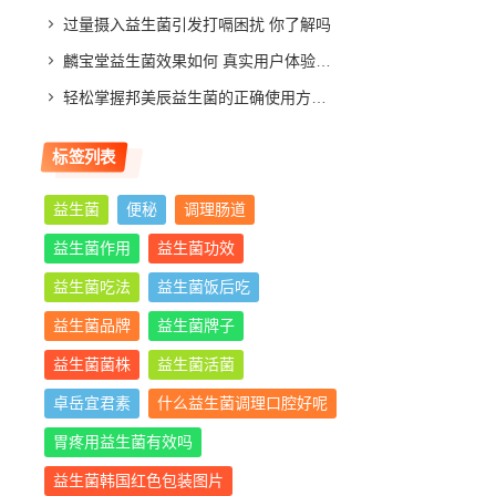
过量摄入益生菌引发打嗝困扰 你了解吗
麟宝堂益生菌效果如何 真实用户体验分享与评测分析
轻松掌握邦美辰益生菌的正确使用方法，让你肠道更舒适
标签列表
益生菌
便秘
调理肠道
益生菌作用
益生菌功效
益生菌吃法
益生菌饭后吃
益生菌品牌
益生菌牌子
益生菌菌株
益生菌活菌
卓岳宜君素
什么益生菌调理口腔好呢
胃疼用益生菌有效吗
益生菌韩国红色包装图片