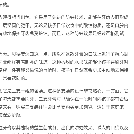
牙的。
表现得相当出色。它采用了先进的防蛀技术，能够在牙齿表面形成
一层坚固的铠甲，无论是孩子日常饮食中的酸性物质，还是口腔内
有效地保护牙齿免受蛀蚀。而且，这种防蛀效果是经过严格测试
因素。贝德美深知这一点，所以在这款牙膏的口味上进行了精心调
牙膏那样有着刺鼻的味道。这种香甜的水果味能够让孩子在刷牙时
变成一件有趣又愉悦的事情时，孩子们自然就会更加主动地去保持
非常有帮助的。
现它是三支一组的包装。这种多支装的设计非常贴心，一方面，它
子每天都需要刷牙，三支牙膏可以确保在一段时间内孩子都有合适
度来看，购买三支装往往会比单支购买更加划算。这对于家庭来
康保驾护航。
蛀牙膏以其独特的益生菌成分、出色的防蛀效果、诱人的口感以及