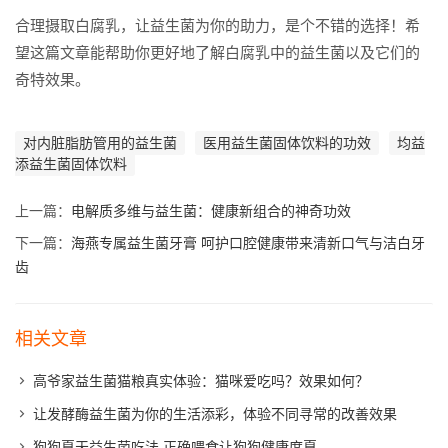
合理摄取白腐乳，让益生菌为你的助力，是个不错的选择！希
望这篇文章能帮助你更好地了解白腐乳中的益生菌以及它们的
奇特效果。
对内脏脂肪管用的益生菌
医用益生菌固体饮料的功效
均益
添益生菌固体饮料
上一篇：
电解质多维与益生菌：健康新组合的神奇功效
下一篇：
海燕专属益生菌牙膏 呵护口腔健康带来清新口气与洁白牙
齿
相关文章
高爷家益生菌猫粮真实体验：猫咪爱吃吗？效果如何？
让发酵酶益生菌为你的生活添彩，体验不同寻常的改善效果
狗狗夏天益生菌吃法 正确喂食让狗狗健康度夏