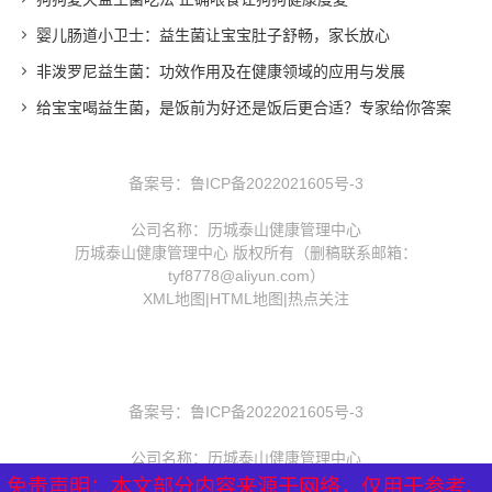
婴儿肠道小卫士：益生菌让宝宝肚子舒畅，家长放心
非泼罗尼益生菌：功效作用及在健康领域的应用与发展
给宝宝喝益生菌，是饭前为好还是饭后更合适？专家给你答案
备案号：
鲁ICP备2022021605号-3
公司名称：历城泰山健康管理中心
历城泰山健康管理中心 版权所有（删稿联系邮箱：
tyf8778@aliyun.com）
XML地图
|
HTML地图
|
热点关注
备案号：
鲁ICP备2022021605号-3
公司名称：历城泰山健康管理中心
历城泰山健康管理中心 版权所有（删稿联系邮箱：
免责声明：本文部分内容来源于网络，仅用于参考、
免责声明：本文部分内容来源于网络，仅用于参考、
免责声明：本文部分内容来源于网络，仅用于参考、