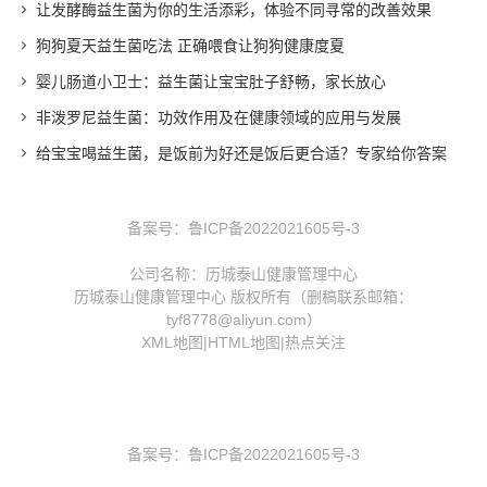
让发酵酶益生菌为你的生活添彩，体验不同寻常的改善效果
狗狗夏天益生菌吃法 正确喂食让狗狗健康度夏
婴儿肠道小卫士：益生菌让宝宝肚子舒畅，家长放心
非泼罗尼益生菌：功效作用及在健康领域的应用与发展
给宝宝喝益生菌，是饭前为好还是饭后更合适？专家给你答案
备案号：
鲁ICP备2022021605号-3
公司名称：历城泰山健康管理中心
历城泰山健康管理中心 版权所有（删稿联系邮箱：
tyf8778@aliyun.com）
XML地图
|
HTML地图
|
热点关注
备案号：
鲁ICP备2022021605号-3