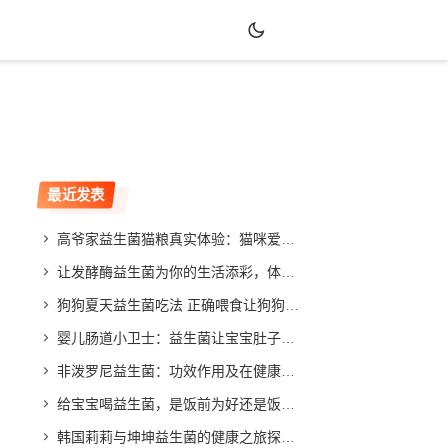
最近发表
高爷家益生菌猫粮真实体验：猫咪爱吃吗？效果如何？
让发酵酶益生菌为你的生活添彩，体验不同寻常的改善效果
狗狗夏天益生菌吃法 正确喂食让狗狗健康度夏
婴儿肠道小卫士：益生菌让宝宝肚子舒畅，家长放心
非泼罗尼益生菌：功效作用及在健康领域的应用与发展
给宝宝喝益生菌，是饭前为好还是饭后更合适？专家给你答案
韩国莉莉与坤坤益生菌的健康之旅探索与分享