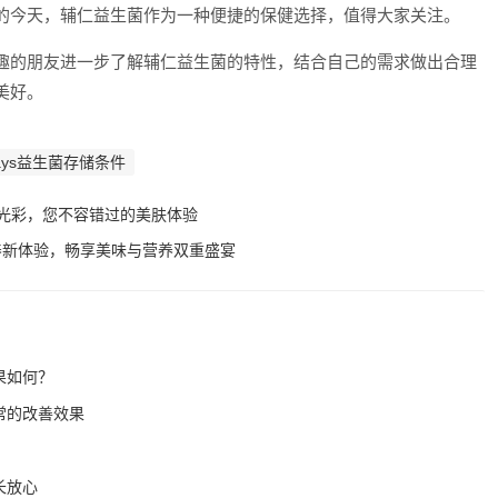
的今天，辅仁益生菌作为一种便捷的保健选择，值得大家关注。
趣的朋友进一步了解辅仁益生菌的特性，结合自己的需求做出合理
美好。
days益生菌存储条件
焕光彩，您不容错过的美肤体验
养新体验，畅享美味与营养双重盛宴
果如何？
常的改善效果
长放心