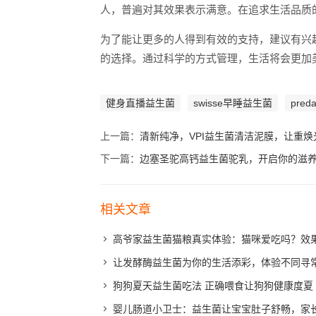
人，普遍对其效果表示满意。在追求生活品质
为了能让更多的人得到有效的支持，建议有兴
的选择。通过科学的方式管理，生活将会更加
健身直播益生菌
swisse早睡益生菌
pre
上一篇：
清新纯净，VPI益生菌清洁泥膜，让重
下一篇：
边塞圣驼高钙益生菌驼乳，开启你的滋
相关文章
高爷家益生菌猫粮真实体验：猫咪爱吃吗？效
让发酵酶益生菌为你的生活添彩，体验不同寻
狗狗夏天益生菌吃法 正确喂食让狗狗健康度夏
婴儿肠道小卫士：益生菌让宝宝肚子舒畅，家