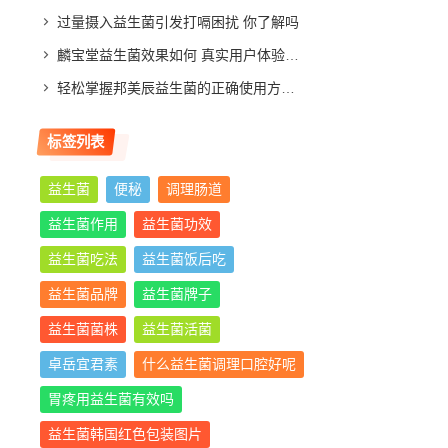
过量摄入益生菌引发打嗝困扰 你了解吗
麟宝堂益生菌效果如何 真实用户体验分享与评测分析
轻松掌握邦美辰益生菌的正确使用方法，让你肠道更舒适
标签列表
益生菌
便秘
调理肠道
益生菌作用
益生菌功效
益生菌吃法
益生菌饭后吃
益生菌品牌
益生菌牌子
益生菌菌株
益生菌活菌
卓岳宜君素
什么益生菌调理口腔好呢
胃疼用益生菌有效吗
益生菌韩国红色包装图片