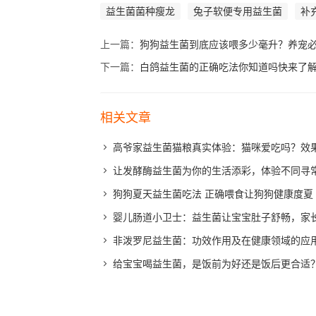
益生菌菌种瘦龙
兔子软便专用益生菌
补
上一篇：
狗狗益生菌到底应该喂多少毫升？养宠
下一篇：
白鸽益生菌的正确吃法你知道吗快来了
相关文章
高爷家益生菌猫粮真实体验：猫咪爱吃吗？效
让发酵酶益生菌为你的生活添彩，体验不同寻
狗狗夏天益生菌吃法 正确喂食让狗狗健康度夏
婴儿肠道小卫士：益生菌让宝宝肚子舒畅，家
非泼罗尼益生菌：功效作用及在健康领域的应
给宝宝喝益生菌，是饭前为好还是饭后更合适