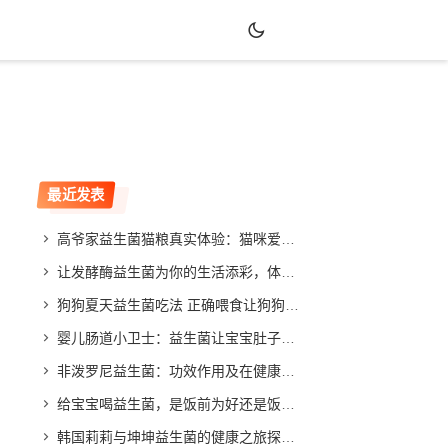
最近发表
高爷家益生菌猫粮真实体验：猫咪爱吃吗？效果如何？
让发酵酶益生菌为你的生活添彩，体验不同寻常的改善效果
狗狗夏天益生菌吃法 正确喂食让狗狗健康度夏
婴儿肠道小卫士：益生菌让宝宝肚子舒畅，家长放心
非泼罗尼益生菌：功效作用及在健康领域的应用与发展
给宝宝喝益生菌，是饭前为好还是饭后更合适？专家给你答案
韩国莉莉与坤坤益生菌的健康之旅探索与分享