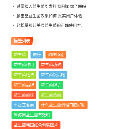
过量摄入益生菌引发打嗝困扰 你了解吗
麟宝堂益生菌效果如何 真实用户体验分享与评测分析
轻松掌握邦美辰益生菌的正确使用方法，让你肠道更舒适
标签列表
益生菌
便秘
调理肠道
益生菌作用
益生菌功效
益生菌吃法
益生菌饭后吃
益生菌品牌
益生菌牌子
益生菌菌株
益生菌活菌
卓岳宜君素
什么益生菌调理口腔好呢
胃疼用益生菌有效吗
益生菌韩国红色包装图片