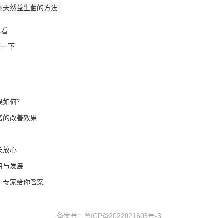
充天然益生菌的方法
必看
解一下
果如何？
常的改善效果
长放心
用与发展
？专家给你答案
备案号：
鲁ICP备2022021605号-3