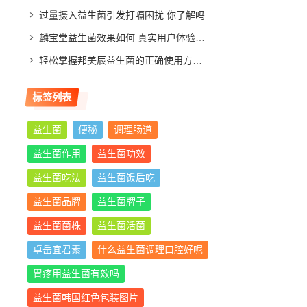
过量摄入益生菌引发打嗝困扰 你了解吗
麟宝堂益生菌效果如何 真实用户体验分享与评测分析
轻松掌握邦美辰益生菌的正确使用方法，让你肠道更舒适
标签列表
益生菌
便秘
调理肠道
益生菌作用
益生菌功效
益生菌吃法
益生菌饭后吃
益生菌品牌
益生菌牌子
益生菌菌株
益生菌活菌
卓岳宜君素
什么益生菌调理口腔好呢
胃疼用益生菌有效吗
益生菌韩国红色包装图片