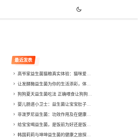
最近发表
高爷家益生菌猫粮真实体验：猫咪爱吃吗？效果如何？
让发酵酶益生菌为你的生活添彩，体验不同寻常的改善效果
狗狗夏天益生菌吃法 正确喂食让狗狗健康度夏
婴儿肠道小卫士：益生菌让宝宝肚子舒畅，家长放心
非泼罗尼益生菌：功效作用及在健康领域的应用与发展
给宝宝喝益生菌，是饭前为好还是饭后更合适？专家给你答案
韩国莉莉与坤坤益生菌的健康之旅探索与分享