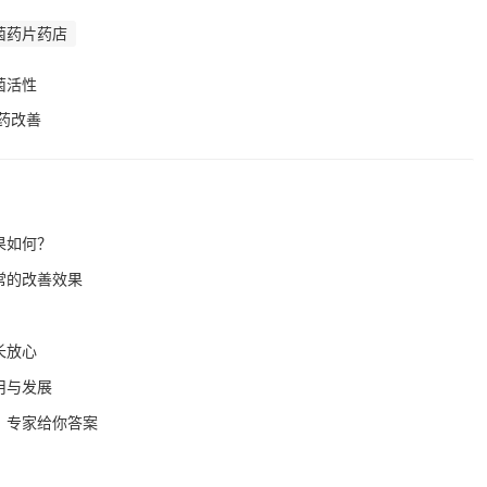
菌药片药店
菌活性
药改善
果如何？
常的改善效果
长放心
用与发展
？专家给你答案