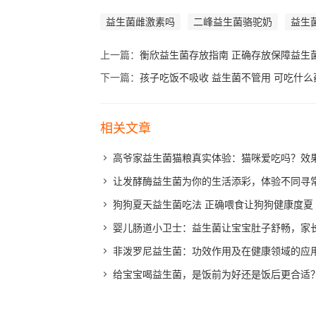
益生菌雌激素吗
二峰益生菌骆驼奶
益生
上一篇：
衡欣益生菌存放指南 正确存放保障益生
下一篇：
孩子吃饭不吸收 益生菌不管用 可吃什么
相关文章
高爷家益生菌猫粮真实体验：猫咪爱吃吗？效
让发酵酶益生菌为你的生活添彩，体验不同寻
狗狗夏天益生菌吃法 正确喂食让狗狗健康度夏
婴儿肠道小卫士：益生菌让宝宝肚子舒畅，家
非泼罗尼益生菌：功效作用及在健康领域的应
给宝宝喝益生菌，是饭前为好还是饭后更合适