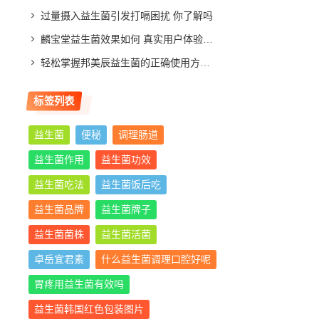
过量摄入益生菌引发打嗝困扰 你了解吗
麟宝堂益生菌效果如何 真实用户体验分享与评测分析
轻松掌握邦美辰益生菌的正确使用方法，让你肠道更舒适
标签列表
益生菌
便秘
调理肠道
益生菌作用
益生菌功效
益生菌吃法
益生菌饭后吃
益生菌品牌
益生菌牌子
益生菌菌株
益生菌活菌
卓岳宜君素
什么益生菌调理口腔好呢
胃疼用益生菌有效吗
益生菌韩国红色包装图片