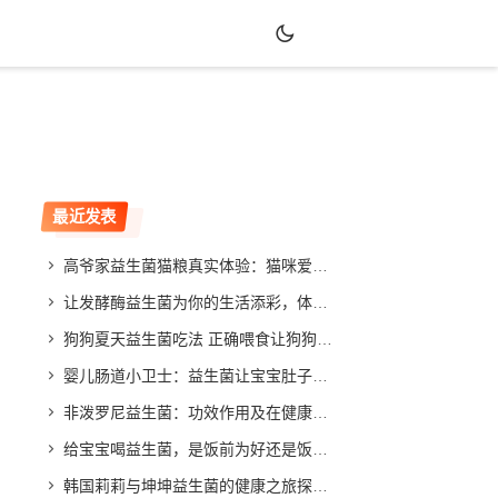
最近发表
高爷家益生菌猫粮真实体验：猫咪爱吃吗？效果如何？
让发酵酶益生菌为你的生活添彩，体验不同寻常的改善效果
狗狗夏天益生菌吃法 正确喂食让狗狗健康度夏
婴儿肠道小卫士：益生菌让宝宝肚子舒畅，家长放心
非泼罗尼益生菌：功效作用及在健康领域的应用与发展
给宝宝喝益生菌，是饭前为好还是饭后更合适？专家给你答案
韩国莉莉与坤坤益生菌的健康之旅探索与分享