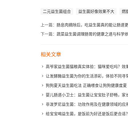
二元益生菌组合
益生菌好像效果不大
燃
上一篇：
肠息肉摘除后，吃益生菌真的能让肠道更
下一篇：
蔬菜益生菌调理肠胃的健康之道与科学
相关文章
高爷家益生菌猫粮真实体验：猫咪爱吃吗？效
让发酵酶益生菌为你的生活添彩，体验不同寻
狗狗夏天益生菌吃法 正确喂食让狗狗健康度夏
婴儿肠道小卫士：益生菌让宝宝肚子舒畅，家
非泼罗尼益生菌：功效作用及在健康领域的应
给宝宝喝益生菌，是饭前为好还是饭后更合适