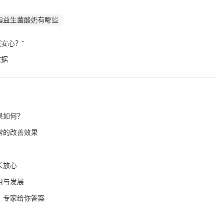
脂益生菌酸奶有哪些
安心？”
依据
果如何？
常的改善效果
长放心
用与发展
？专家给你答案