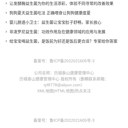
让发酵酶益生菌为你的生活添彩，体验不同寻常的改善效果
狗狗夏天益生菌吃法 正确喂食让狗狗健康度夏
婴儿肠道小卫士：益生菌让宝宝肚子舒畅，家长放心
非泼罗尼益生菌：功效作用及在健康领域的应用与发展
给宝宝喝益生菌，是饭前为好还是饭后更合适？专家给你答案
备案号：
鲁ICP备2022021605号-3
公司名称：历城泰山健康管理中心
历城泰山健康管理中心 版权所有（删稿联系邮箱：
tyf8778@aliyun.com）
XML地图
|
HTML地图
|
热点关注
备案号：
鲁ICP备2022021605号-3