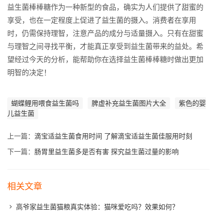
益生菌棒棒糖作为一种新型的食品，确实为人们提供了甜蜜的
享受，也在一定程度上促进了益生菌的摄入。消费者在享用
时，仍需保持理智，注意产品的成分与适量摄入。只有在甜蜜
与理智之间寻找平衡，才能真正享受到益生菌带来的益处。希
望经过今天的分析，能帮助你在选择益生菌棒棒糖时做出更加
明智的决定！
蝴蝶鲤用喂食益生菌吗
脾虚补充益生菌图片大全
紫色的婴
儿益生菌
上一篇：
滴宝适益生菌食用时间 了解滴宝适益生菌佳服用时刻
下一篇：
肠胃里益生菌多是否有害 探究益生菌过量的影响
相关文章
高爷家益生菌猫粮真实体验：猫咪爱吃吗？效果如何？