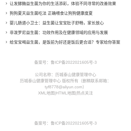
让发酵酶益生菌为你的生活添彩，体验不同寻常的改善效果
狗狗夏天益生菌吃法 正确喂食让狗狗健康度夏
婴儿肠道小卫士：益生菌让宝宝肚子舒畅，家长放心
非泼罗尼益生菌：功效作用及在健康领域的应用与发展
给宝宝喝益生菌，是饭前为好还是饭后更合适？专家给你答案
备案号：
鲁ICP备2022021605号-3
公司名称：历城泰山健康管理中心
历城泰山健康管理中心 版权所有（删稿联系邮箱：
tyf8778@aliyun.com）
XML地图
|
HTML地图
|
热点关注
备案号：
鲁ICP备2022021605号-3