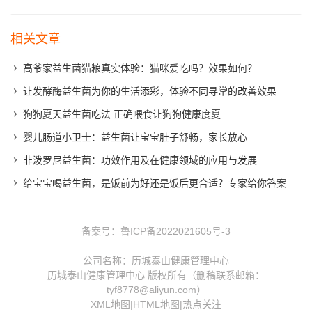
相关文章
高爷家益生菌猫粮真实体验：猫咪爱吃吗？效果如何？
让发酵酶益生菌为你的生活添彩，体验不同寻常的改善效果
狗狗夏天益生菌吃法 正确喂食让狗狗健康度夏
婴儿肠道小卫士：益生菌让宝宝肚子舒畅，家长放心
非泼罗尼益生菌：功效作用及在健康领域的应用与发展
给宝宝喝益生菌，是饭前为好还是饭后更合适？专家给你答案
备案号：
鲁ICP备2022021605号-3
公司名称：历城泰山健康管理中心
历城泰山健康管理中心 版权所有（删稿联系邮箱：
tyf8778@aliyun.com）
XML地图
|
HTML地图
|
热点关注