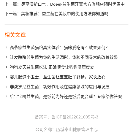
上一篇：
尽享清新口气，Doeek益生菌牙膏官方旗舰店限时优惠中
下一篇：
美妆推荐：益生菌在美妆中的使用方法你知道吗
相关文章
高爷家益生菌猫粮真实体验：猫咪爱吃吗？效果如何？
让发酵酶益生菌为你的生活添彩，体验不同寻常的改善效果
狗狗夏天益生菌吃法 正确喂食让狗狗健康度夏
婴儿肠道小卫士：益生菌让宝宝肚子舒畅，家长放心
非泼罗尼益生菌：功效作用及在健康领域的应用与发展
给宝宝喝益生菌，是饭前为好还是饭后更合适？专家给你答案
备案号：
鲁ICP备2022021605号-3
公司名称：历城泰山健康管理中心