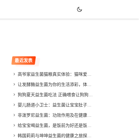
最近发表
高爷家益生菌猫粮真实体验：猫咪爱吃吗？效果如何？
让发酵酶益生菌为你的生活添彩，体验不同寻常的改善效果
狗狗夏天益生菌吃法 正确喂食让狗狗健康度夏
婴儿肠道小卫士：益生菌让宝宝肚子舒畅，家长放心
非泼罗尼益生菌：功效作用及在健康领域的应用与发展
给宝宝喝益生菌，是饭前为好还是饭后更合适？专家给你答案
韩国莉莉与坤坤益生菌的健康之旅探索与分享