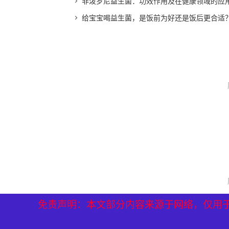
非泼罗尼益生菌：功效作用及在健康领域的应
给宝宝喝益生菌，是饭前为好还是饭后更合适
免责声明：本文部分内容来源于网络，仅用
免责声明：本文部分内容来源于网络，仅用
免责声明：本文部分内容来源于网络，仅用