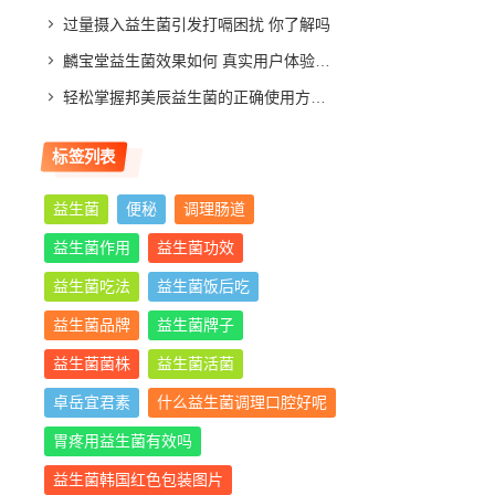
过量摄入益生菌引发打嗝困扰 你了解吗
麟宝堂益生菌效果如何 真实用户体验分享与评测分析
轻松掌握邦美辰益生菌的正确使用方法，让你肠道更舒适
标签列表
益生菌
便秘
调理肠道
益生菌作用
益生菌功效
益生菌吃法
益生菌饭后吃
益生菌品牌
益生菌牌子
益生菌菌株
益生菌活菌
卓岳宜君素
什么益生菌调理口腔好呢
胃疼用益生菌有效吗
益生菌韩国红色包装图片