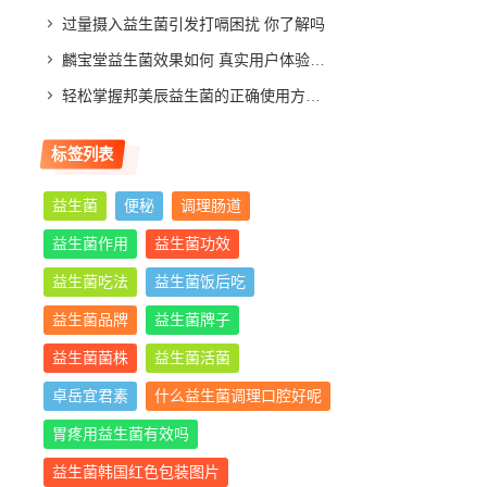
过量摄入益生菌引发打嗝困扰 你了解吗
麟宝堂益生菌效果如何 真实用户体验分享与评测分析
轻松掌握邦美辰益生菌的正确使用方法，让你肠道更舒适
标签列表
益生菌
便秘
调理肠道
益生菌作用
益生菌功效
益生菌吃法
益生菌饭后吃
益生菌品牌
益生菌牌子
益生菌菌株
益生菌活菌
卓岳宜君素
什么益生菌调理口腔好呢
胃疼用益生菌有效吗
益生菌韩国红色包装图片