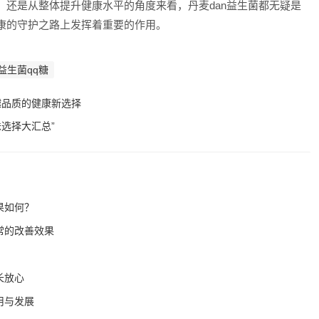
，还是从整体提升健康水平的角度来看，丹麦dan益生菌都无疑是
康的守护之路上发挥着重要的作用。
益生菌qq糖
越品质的健康新选择
选择大汇总”
果如何？
常的改善效果
长放心
用与发展