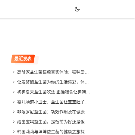
最近发表
高爷家益生菌猫粮真实体验：猫咪爱吃吗？效果如何？
让发酵酶益生菌为你的生活添彩，体验不同寻常的改善效果
狗狗夏天益生菌吃法 正确喂食让狗狗健康度夏
婴儿肠道小卫士：益生菌让宝宝肚子舒畅，家长放心
非泼罗尼益生菌：功效作用及在健康领域的应用与发展
给宝宝喝益生菌，是饭前为好还是饭后更合适？专家给你答案
韩国莉莉与坤坤益生菌的健康之旅探索与分享