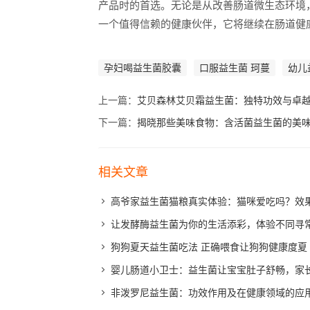
产品时的首选。无论是从改善肠道微生态环境
一个值得信赖的健康伙伴，它将继续在肠道健
孕妇喝益生菌胶囊
口服益生菌 珂蔓
幼儿
上一篇：
艾贝森林艾贝霜益生菌：独特功效与卓
下一篇：
揭晓那些美味食物：含活菌益生菌的美味
相关文章
高爷家益生菌猫粮真实体验：猫咪爱吃吗？效
让发酵酶益生菌为你的生活添彩，体验不同寻
狗狗夏天益生菌吃法 正确喂食让狗狗健康度夏
婴儿肠道小卫士：益生菌让宝宝肚子舒畅，家
非泼罗尼益生菌：功效作用及在健康领域的应