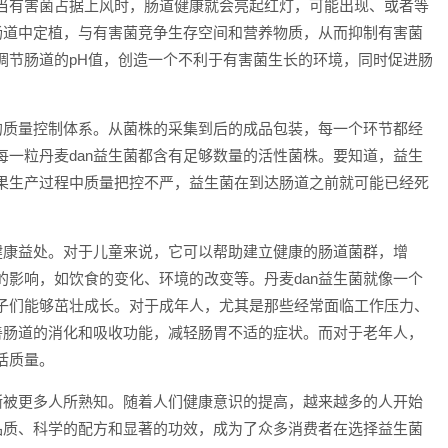
当有害菌占据上风时，肠道健康就会亮起红灯，可能出现、或者等
在肠道中定植，与有害菌竞争生存空间和营养物质，从而抑制有害菌
调节肠道的pH值，创造一个不利于有害菌生长的环境，同时促进肠
格的质量控制体系。从菌株的采集到后的成品包装，每一个环节都经
每一粒丹麦dan益生菌都含有足够数量的活性菌株。要知道，益生
果生产过程中质量把控不严，益生菌在到达肠道之前就可能已经死
健康益处。对于儿童来说，它可以帮助建立健康的肠道菌群，增
的影响，如饮食的变化、环境的改变等。丹麦dan益生菌就像一个
子们能够茁壮成长。对于成年人，尤其是那些经常面临工作压力、
改善肠道的消化和吸收功能，减轻肠胃不适的症状。而对于老年人，
活质量。
逐渐被更多人所熟知。随着人们健康意识的提高，越来越多的人开始
的品质、科学的配方和显著的功效，成为了众多消费者在选择益生菌