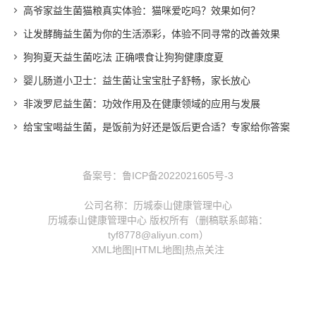
高爷家益生菌猫粮真实体验：猫咪爱吃吗？效果如何？
让发酵酶益生菌为你的生活添彩，体验不同寻常的改善效果
狗狗夏天益生菌吃法 正确喂食让狗狗健康度夏
婴儿肠道小卫士：益生菌让宝宝肚子舒畅，家长放心
非泼罗尼益生菌：功效作用及在健康领域的应用与发展
给宝宝喝益生菌，是饭前为好还是饭后更合适？专家给你答案
备案号：
鲁ICP备2022021605号-3
公司名称：历城泰山健康管理中心
历城泰山健康管理中心 版权所有（删稿联系邮箱：
tyf8778@aliyun.com）
XML地图
|
HTML地图
|
热点关注