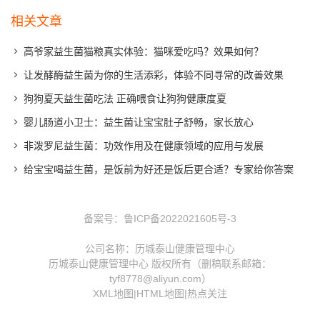
相关文章
高爷家益生菌猫粮真实体验：猫咪爱吃吗？效果如何？
让发酵酶益生菌为你的生活添彩，体验不同寻常的改善效果
狗狗夏天益生菌吃法 正确喂食让狗狗健康度夏
婴儿肠道小卫士：益生菌让宝宝肚子舒畅，家长放心
非泼罗尼益生菌：功效作用及在健康领域的应用与发展
给宝宝喝益生菌，是饭前为好还是饭后更合适？专家给你答案
备案号：
鲁ICP备2022021605号-3
公司名称：历城泰山健康管理中心
历城泰山健康管理中心 版权所有（删稿联系邮箱：
tyf8778@aliyun.com）
XML地图
|
HTML地图
|
热点关注