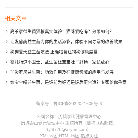
相关文章
高爷家益生菌猫粮真实体验：猫咪爱吃吗？效果如何？
让发酵酶益生菌为你的生活添彩，体验不同寻常的改善效果
狗狗夏天益生菌吃法 正确喂食让狗狗健康度夏
婴儿肠道小卫士：益生菌让宝宝肚子舒畅，家长放心
非泼罗尼益生菌：功效作用及在健康领域的应用与发展
给宝宝喝益生菌，是饭前为好还是饭后更合适？专家给你答案
备案号：
鲁ICP备2022021605号-3
公司名称：历城泰山健康管理中心
历城泰山健康管理中心 版权所有（删稿联系邮箱：
tyf8778@aliyun.com）
XML地图
|
HTML地图
|
热点关注