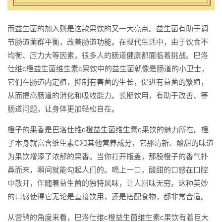
而益生菌的加入则是这款果饮的又一大亮点。益生菌有助于调
节肠道菌群平衡，改善肠道功能。在现代生活中，由于饮食不
均衡、压力大等因素，很多人的肠道健康都面临着挑战。巴洛
仕维c橙益生菌维生素c果饮中的益生菌就像是肠道的小卫士，
它们在肠道内定植，抑制有害菌的生长，促进有益菌的繁殖，
从而提高肠道的消化和吸收能力。长期饮用，有助于改善、等
肠道问题，让身体更加轻松自在。
橙子的果香是巴洛仕维c橙益生菌维生素c果饮的魅力所在。橙
子本身就富含维生素C和其他营养成分，它那清新、酸甜的味道
为果饮增添了浓郁的果香。当你打开瓶盖，那股橙子的香气扑
鼻而来，瞬间就能勾起人们的。喝上一口，酸甜的口感在口腔
中散开，伴随着益生菌的独特风味，让人回味无穷。这种美妙
的口感使得它无论是直接饮用，还是搭配食物，都非常合适。
从营销的角度来看，巴洛仕维c橙益生菌维生素c果饮有着巨大