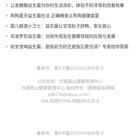
让发酵酶益生菌为你的生活添彩，体验不同寻常的改善效果
狗狗夏天益生菌吃法 正确喂食让狗狗健康度夏
婴儿肠道小卫士：益生菌让宝宝肚子舒畅，家长放心
非泼罗尼益生菌：功效作用及在健康领域的应用与发展
给宝宝喝益生菌，是饭前为好还是饭后更合适？专家给你答案
备案号：
鲁ICP备2022021605号-3
公司名称：历城泰山健康管理中心
历城泰山健康管理中心 版权所有（删稿联系邮箱：
tyf8778@aliyun.com）
XML地图
|
HTML地图
|
热点关注
备案号：
鲁ICP备2022021605号-3