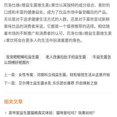
巴洛仕维c橙益生菌维生素c果饮以其独特的成分组合、美妙的
口感和丰富的健康益处，成为了饮品市场中备受瞩目的产品。
无论是对于追求健康生活方式的人群，还是对于喜欢尝试新鲜
美味饮品的消费者来说，它都是一个值得推荐的选择。相信随
着市场的不断推广和消费者的认可，巴洛仕维c橙益生菌维生素
c果饮将会在更多人的生活中扮演重要的角色。
宝宝粑粑稀吃益生菌
老人改善拉肚子的益生菌
牛益生菌怎
么饲喂好呢图片
上一篇：
女性专属：河南科立纯益生菌，轻松愉悦生活从这里开始
下一篇：
艾尔博士益生菌水乳 乐乐团长推荐 开启焕新之旅
相关文章
高爷家益生菌猫粮真实体验：猫咪爱吃吗？效果如何？