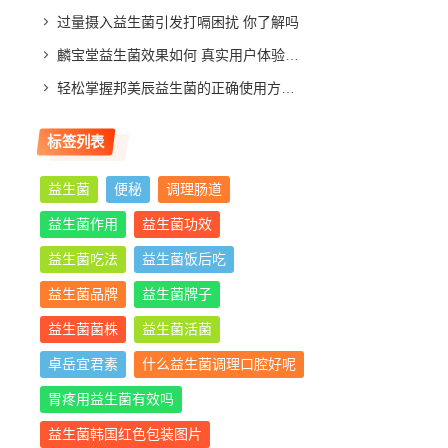
过量摄入益生菌引发打嗝困扰 你了解吗
麟宝堂益生菌效果如何 真实用户体验分享与评测分析
轻松掌握邦美辰益生菌的正确使用方法，让你肠道更舒适
标签列表
益生菌
便秘
调理肠道
益生菌作用
益生菌功效
益生菌吃法
益生菌饭后吃
益生菌品牌
益生菌牌子
益生菌菌株
益生菌活菌
卓岳宜君素
什么益生菌调理口腔好呢
胃疼用益生菌有效吗
益生菌韩国红色包装图片