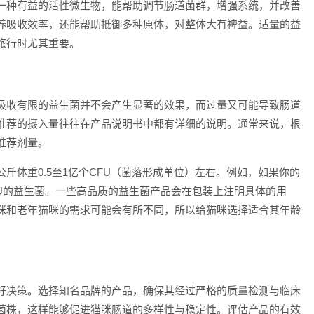
一种有益的活性微生物，能帮助调节肠道菌群，增强系统，并改善
养吸收效率，还能帮助抵御多种原体，对整体大有裨益。适量的益
旅行时尤其重要。
吸收有限的益生菌并不会产生显著的效果，而过量又可能导致肠道
推荐的摄入量往往在产品说明书中都有详细的说明。通常来说，根
推荐剂量。
斤体重0.5至1亿个CFU（菌落形成单位）左右。例如，如果你的
FU的益生菌。一些高品质的益生菌产品会在包装上注明具体的用
咪和老年猫咪的需求可能会有所不同，所以给猫咪选择适合其年龄
好决策。选择知名品牌的产品，确保其经过严格的质量检测与临床
菌株，这样能够促进猫咪肠道的多样性与稳定性。评估产品的有效