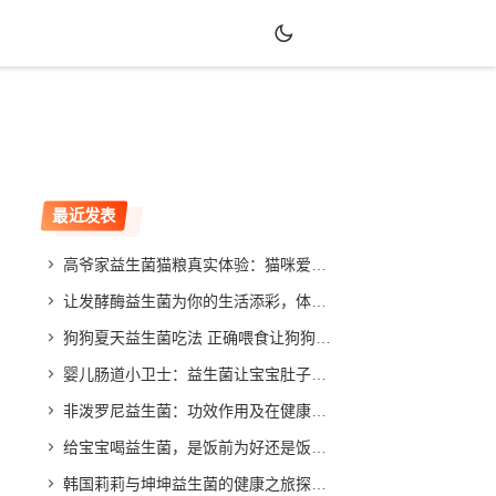
最近发表
高爷家益生菌猫粮真实体验：猫咪爱吃吗？效果如何？
让发酵酶益生菌为你的生活添彩，体验不同寻常的改善效果
狗狗夏天益生菌吃法 正确喂食让狗狗健康度夏
婴儿肠道小卫士：益生菌让宝宝肚子舒畅，家长放心
非泼罗尼益生菌：功效作用及在健康领域的应用与发展
给宝宝喝益生菌，是饭前为好还是饭后更合适？专家给你答案
韩国莉莉与坤坤益生菌的健康之旅探索与分享