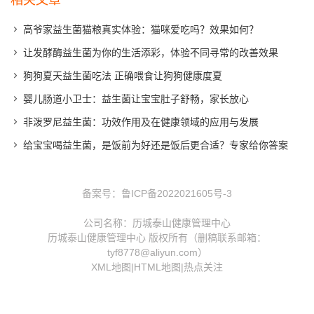
高爷家益生菌猫粮真实体验：猫咪爱吃吗？效果如何？
让发酵酶益生菌为你的生活添彩，体验不同寻常的改善效果
狗狗夏天益生菌吃法 正确喂食让狗狗健康度夏
婴儿肠道小卫士：益生菌让宝宝肚子舒畅，家长放心
非泼罗尼益生菌：功效作用及在健康领域的应用与发展
给宝宝喝益生菌，是饭前为好还是饭后更合适？专家给你答案
备案号：
鲁ICP备2022021605号-3
公司名称：历城泰山健康管理中心
历城泰山健康管理中心 版权所有（删稿联系邮箱：
tyf8778@aliyun.com）
XML地图
|
HTML地图
|
热点关注