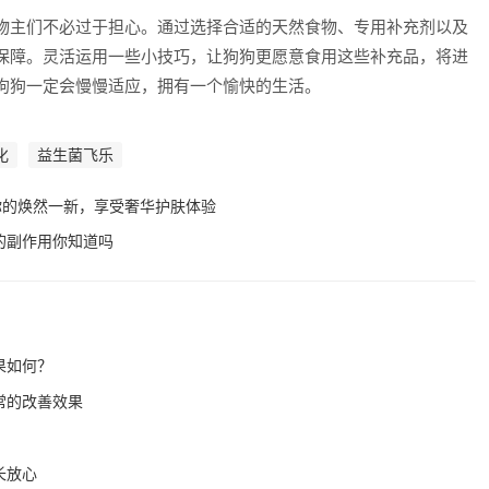
物主们不必过于担心。通过选择合适的天然食物、专用补充剂以及
保障。灵活运用一些小技巧，让狗狗更愿意食用这些补充品，将进
狗狗一定会慢慢适应，拥有一个愉快的生活。
化
益生菌飞乐
你的焕然一新，享受奢华护肤体验
的副作用你知道吗
果如何？
常的改善效果
长放心