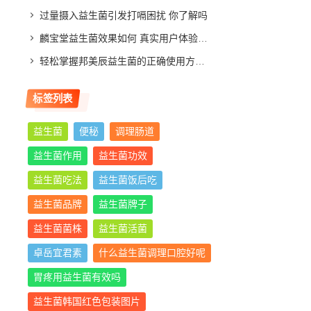
过量摄入益生菌引发打嗝困扰 你了解吗
麟宝堂益生菌效果如何 真实用户体验分享与评测分析
轻松掌握邦美辰益生菌的正确使用方法，让你肠道更舒适
标签列表
益生菌
便秘
调理肠道
益生菌作用
益生菌功效
益生菌吃法
益生菌饭后吃
益生菌品牌
益生菌牌子
益生菌菌株
益生菌活菌
卓岳宜君素
什么益生菌调理口腔好呢
胃疼用益生菌有效吗
益生菌韩国红色包装图片