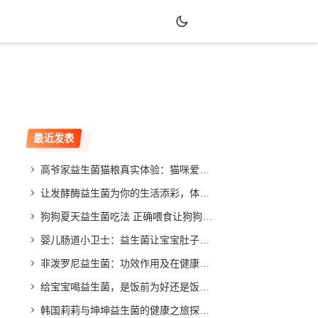
最近发表
高爷家益生菌猫粮真实体验：猫咪爱吃吗？效果如何？
让发酵酶益生菌为你的生活添彩，体验不同寻常的改善效果
狗狗夏天益生菌吃法 正确喂食让狗狗健康度夏
婴儿肠道小卫士：益生菌让宝宝肚子舒畅，家长放心
非泼罗尼益生菌：功效作用及在健康领域的应用与发展
给宝宝喝益生菌，是饭前为好还是饭后更合适？专家给你答案
韩国莉莉与坤坤益生菌的健康之旅探索与分享