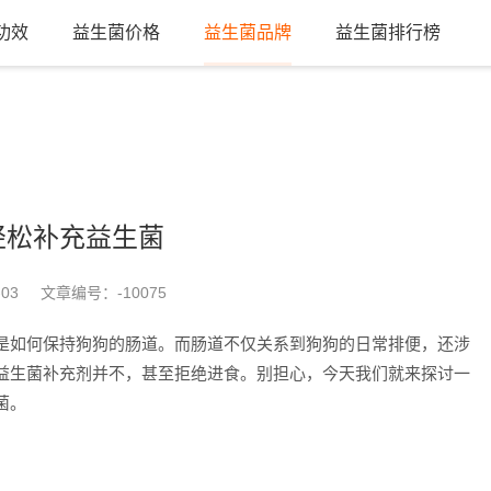
功效
益生菌价格
益生菌品牌
益生菌排行榜
轻松补充益生菌
-03
文章编号：
-10075
是如何保持狗狗的肠道。而肠道不仅关系到狗狗的日常排便，还涉
益生菌补充剂并不，甚至拒绝进食。别担心，今天我们就来探讨一
菌。