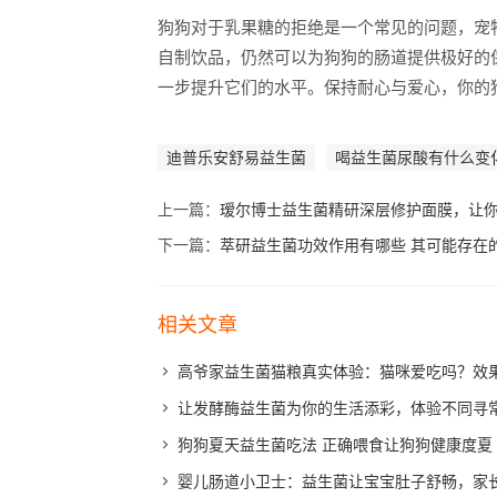
狗狗对于乳果糖的拒绝是一个常见的问题，宠
自制饮品，仍然可以为狗狗的肠道提供极好的
一步提升它们的水平。保持耐心与爱心，你的
迪普乐安舒易益生菌
喝益生菌尿酸有什么变
上一篇：
瑷尔博士益生菌精研深层修护面膜，让
下一篇：
萃研益生菌功效作用有哪些 其可能存在
相关文章
高爷家益生菌猫粮真实体验：猫咪爱吃吗？效
让发酵酶益生菌为你的生活添彩，体验不同寻
狗狗夏天益生菌吃法 正确喂食让狗狗健康度夏
婴儿肠道小卫士：益生菌让宝宝肚子舒畅，家