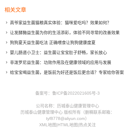
相关文章
高爷家益生菌猫粮真实体验：猫咪爱吃吗？效果如何？
让发酵酶益生菌为你的生活添彩，体验不同寻常的改善效果
狗狗夏天益生菌吃法 正确喂食让狗狗健康度夏
婴儿肠道小卫士：益生菌让宝宝肚子舒畅，家长放心
非泼罗尼益生菌：功效作用及在健康领域的应用与发展
给宝宝喝益生菌，是饭前为好还是饭后更合适？专家给你答案
备案号：
鲁ICP备2022021605号-3
公司名称：历城泰山健康管理中心
历城泰山健康管理中心 版权所有（删稿联系邮箱：
tyf8778@aliyun.com）
XML地图
|
HTML地图
|
热点关注