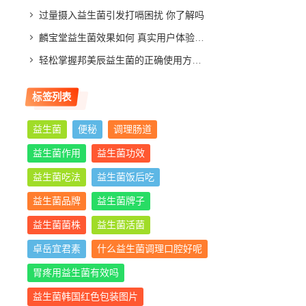
过量摄入益生菌引发打嗝困扰 你了解吗
麟宝堂益生菌效果如何 真实用户体验分享与评测分析
轻松掌握邦美辰益生菌的正确使用方法，让你肠道更舒适
标签列表
益生菌
便秘
调理肠道
益生菌作用
益生菌功效
益生菌吃法
益生菌饭后吃
益生菌品牌
益生菌牌子
益生菌菌株
益生菌活菌
卓岳宜君素
什么益生菌调理口腔好呢
胃疼用益生菌有效吗
益生菌韩国红色包装图片