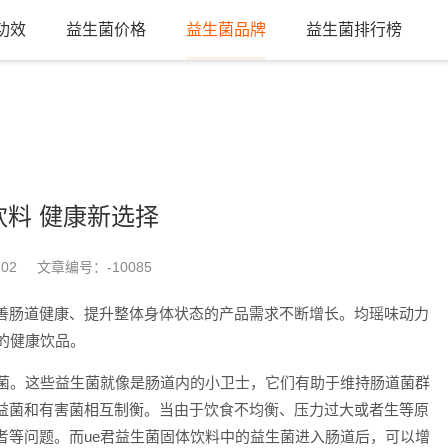
功效
益生菌价格
益生菌品牌
益生菌排行榜
饮料 健康新选择
-02
文章编号：
-10085
善肠道健康、提升整体身体状态的产品需求不断增长。均瑶味动力
的健康饮品。
生菌。这些益生菌就像是肠道内的小卫士，它们有助于维持肠道菌群
益菌和有害菌相互制衡。当由于饮食不均衡、压力过大或者生等原
者等问题。而ue君益生菌固体饮料中的益生菌进入肠道后，可以增