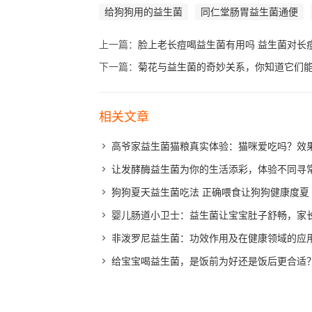
给狗狗用的益生菌
同仁堂肠胃益生菌通便
上一篇：
脸上老长痘喝益生菌有用吗 益生菌对长
下一篇：
菊花与益生菌的奇妙关系，你知道它们
相关文章
高爷家益生菌猫粮真实体验：猫咪爱吃吗？效
让发酵酶益生菌为你的生活添彩，体验不同寻
狗狗夏天益生菌吃法 正确喂食让狗狗健康度夏
婴儿肠道小卫士：益生菌让宝宝肚子舒畅，家
非泼罗尼益生菌：功效作用及在健康领域的应
给宝宝喝益生菌，是饭前为好还是饭后更合适