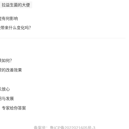
拉益生菌的大便
痘有何影响
能带来什么变化吗？
果如何？
常的改善效果
长放心
用与发展
？专家给你答案
备案号：
鲁ICP备2022021605号-3