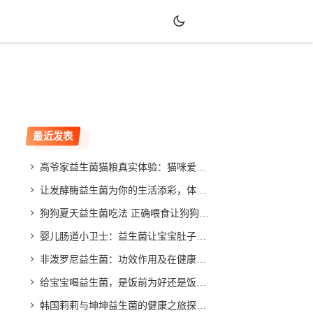
最近发表
高爷家益生菌猫粮真实体验：猫咪爱吃吗？效果如何？
让发酵酶益生菌为你的生活添彩，体验不同寻常的改善效果
狗狗夏天益生菌吃法 正确喂食让狗狗健康度夏
婴儿肠道小卫士：益生菌让宝宝肚子舒畅，家长放心
非泼罗尼益生菌：功效作用及在健康领域的应用与发展
给宝宝喝益生菌，是饭前为好还是饭后更合适？专家给你答案
韩国莉莉与坤坤益生菌的健康之旅探索与分享