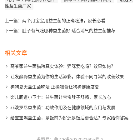
性益生菌厂家
上一篇：
两个月宝宝用益生菌的正确吃法，家长必看
下一篇：
肚子有气吃哪种益生菌好 适合消气的益生菌推荐
相关文章
高爷家益生菌猫粮真实体验：猫咪爱吃吗？效果如何？
让发酵酶益生菌为你的生活添彩，体验不同寻常的改善效果
狗狗夏天益生菌吃法 正确喂食让狗狗健康度夏
婴儿肠道小卫士：益生菌让宝宝肚子舒畅，家长放心
非泼罗尼益生菌：功效作用及在健康领域的应用与发展
给宝宝喝益生菌，是饭前为好还是饭后更合适？专家给你答案
备案号：
鲁ICP备2022021605号-3