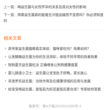
上一篇：
喝益生菌与女性怀孕的关系及其对女性的影响
下一篇：
拜奥益生菌真的能毫无冷链运输而不变质吗？你必须知道
的
相关文章
高爷家益生菌猫粮真实体验：猫咪爱吃吗？效果如何？
让发酵酶益生菌为你的生活添彩，体验不同寻常的改善效果
狗狗夏天益生菌吃法 正确喂食让狗狗健康度夏
婴儿肠道小卫士：益生菌让宝宝肚子舒畅，家长放心
非泼罗尼益生菌：功效作用及在健康领域的应用与发展
给宝宝喝益生菌，是饭前为好还是饭后更合适？专家给你答案
备案号：
鲁ICP备2022021605号-3