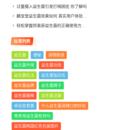
过量摄入益生菌引发打嗝困扰 你了解吗
麟宝堂益生菌效果如何 真实用户体验分享与评测分析
轻松掌握邦美辰益生菌的正确使用方法，让你肠道更舒适
标签列表
益生菌
便秘
调理肠道
益生菌作用
益生菌功效
益生菌吃法
益生菌饭后吃
益生菌品牌
益生菌牌子
益生菌菌株
益生菌活菌
卓岳宜君素
什么益生菌调理口腔好呢
胃疼用益生菌有效吗
益生菌韩国红色包装图片