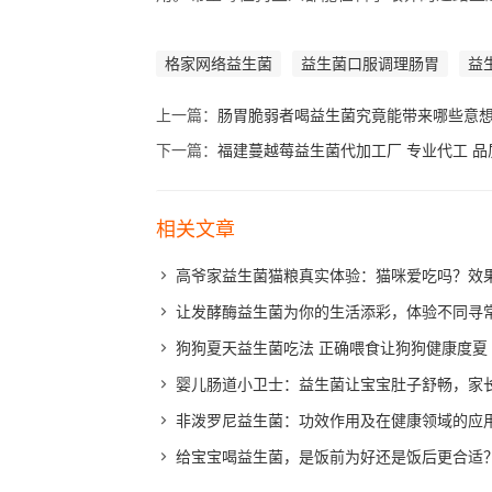
格家网络益生菌
益生菌口服调理肠胃
益
上一篇：
肠胃脆弱者喝益生菌究竟能带来哪些意
下一篇：
福建蔓越莓益生菌代加工厂 专业代工 品
相关文章
高爷家益生菌猫粮真实体验：猫咪爱吃吗？效
让发酵酶益生菌为你的生活添彩，体验不同寻
狗狗夏天益生菌吃法 正确喂食让狗狗健康度夏
婴儿肠道小卫士：益生菌让宝宝肚子舒畅，家
非泼罗尼益生菌：功效作用及在健康领域的应
给宝宝喝益生菌，是饭前为好还是饭后更合适