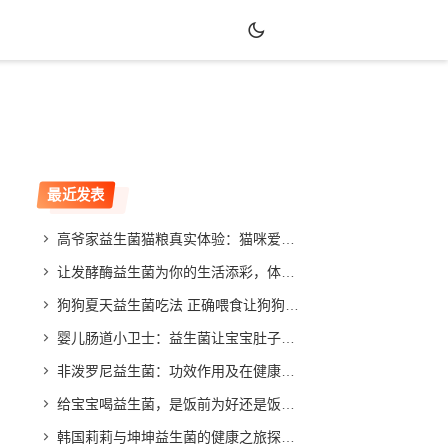
最近发表
高爷家益生菌猫粮真实体验：猫咪爱吃吗？效果如何？
让发酵酶益生菌为你的生活添彩，体验不同寻常的改善效果
狗狗夏天益生菌吃法 正确喂食让狗狗健康度夏
婴儿肠道小卫士：益生菌让宝宝肚子舒畅，家长放心
非泼罗尼益生菌：功效作用及在健康领域的应用与发展
给宝宝喝益生菌，是饭前为好还是饭后更合适？专家给你答案
韩国莉莉与坤坤益生菌的健康之旅探索与分享