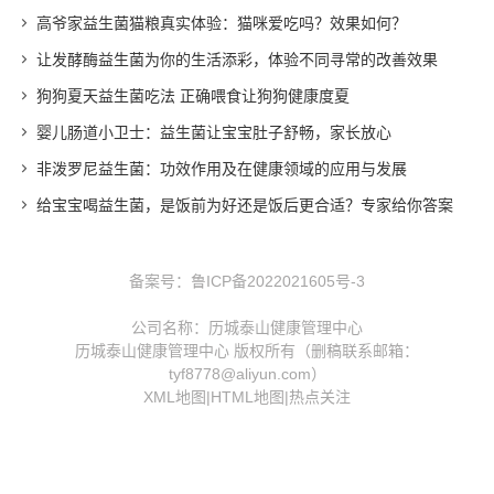
高爷家益生菌猫粮真实体验：猫咪爱吃吗？效果如何？
让发酵酶益生菌为你的生活添彩，体验不同寻常的改善效果
狗狗夏天益生菌吃法 正确喂食让狗狗健康度夏
婴儿肠道小卫士：益生菌让宝宝肚子舒畅，家长放心
非泼罗尼益生菌：功效作用及在健康领域的应用与发展
给宝宝喝益生菌，是饭前为好还是饭后更合适？专家给你答案
备案号：
鲁ICP备2022021605号-3
公司名称：历城泰山健康管理中心
历城泰山健康管理中心 版权所有（删稿联系邮箱：
tyf8778@aliyun.com）
XML地图
|
HTML地图
|
热点关注