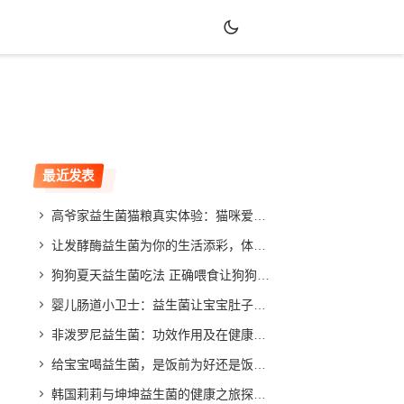
最近发表
高爷家益生菌猫粮真实体验：猫咪爱吃吗？效果如何？
让发酵酶益生菌为你的生活添彩，体验不同寻常的改善效果
狗狗夏天益生菌吃法 正确喂食让狗狗健康度夏
婴儿肠道小卫士：益生菌让宝宝肚子舒畅，家长放心
非泼罗尼益生菌：功效作用及在健康领域的应用与发展
给宝宝喝益生菌，是饭前为好还是饭后更合适？专家给你答案
韩国莉莉与坤坤益生菌的健康之旅探索与分享