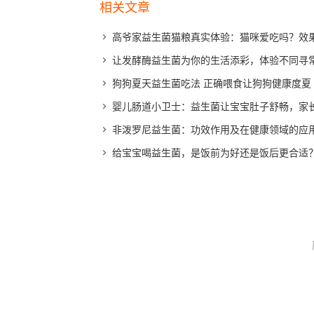
相关文章
高爷家益生菌猫粮真实体验：猫咪爱吃吗？效
让发酵酶益生菌为你的生活添彩，体验不同寻
狗狗夏天益生菌吃法 正确喂食让狗狗健康度夏
婴儿肠道小卫士：益生菌让宝宝肚子舒畅，家
非泼罗尼益生菌：功效作用及在健康领域的应
给宝宝喝益生菌，是饭前为好还是饭后更合适