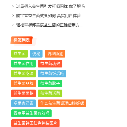
过量摄入益生菌引发打嗝困扰 你了解吗
麟宝堂益生菌效果如何 真实用户体验分享与评测分析
轻松掌握邦美辰益生菌的正确使用方法，让你肠道更舒适
标签列表
益生菌
便秘
调理肠道
益生菌作用
益生菌功效
益生菌吃法
益生菌饭后吃
益生菌品牌
益生菌牌子
益生菌菌株
益生菌活菌
卓岳宜君素
什么益生菌调理口腔好呢
胃疼用益生菌有效吗
益生菌韩国红色包装图片