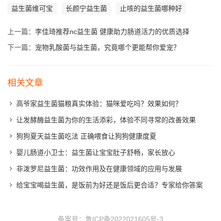
益生菌维可宝
长颜宁益生菌
止咳的益生菌哪种好
上一篇：
李佳琦推荐nc益生菌 健康助力肠道活力的优质选择
下一篇：
宠物乳酸菌与益生菌，究竟哪个更能帮你爱宠？
相关文章
高爷家益生菌猫粮真实体验：猫咪爱吃吗？效果如何？
让发酵酶益生菌为你的生活添彩，体验不同寻常的改善效果
狗狗夏天益生菌吃法 正确喂食让狗狗健康度夏
婴儿肠道小卫士：益生菌让宝宝肚子舒畅，家长放心
非泼罗尼益生菌：功效作用及在健康领域的应用与发展
给宝宝喝益生菌，是饭前为好还是饭后更合适？专家给你答案
备案号：
鲁ICP备2022021605号-3