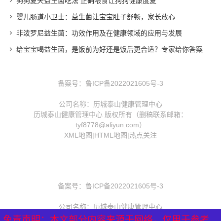
狗狗夏天益生菌吃法 正确喂食让狗狗健康度夏
婴儿肠道小卫士：益生菌让宝宝肚子舒畅，家长放心
非泼罗尼益生菌：功效作用及在健康领域的应用与发展
给宝宝喝益生菌，是饭前为好还是饭后更合适？专家给你答案
备案号：
鲁ICP备2022021605号-3
公司名称：历城泰山健康管理中心
历城泰山健康管理中心 版权所有（删稿联系邮箱：
tyf8778@aliyun.com）
XML地图
|
HTML地图
|
热点关注
备案号：
鲁ICP备2022021605号-3
公司名称：历城泰山健康管理中心
历城泰山健康管理中心 版权所有（删稿联系邮箱：
免责声明：本文部分内容来源于网络，仅用于参考、
免责声明：本文部分内容来源于网络，仅用于参考、
免责声明：本文部分内容来源于网络，仅用于参考、