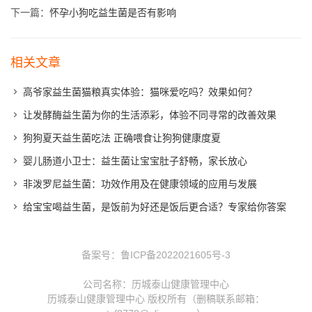
下一篇：
怀孕小狗吃益生菌是否有影响
相关文章
高爷家益生菌猫粮真实体验：猫咪爱吃吗？效果如何？
让发酵酶益生菌为你的生活添彩，体验不同寻常的改善效果
狗狗夏天益生菌吃法 正确喂食让狗狗健康度夏
婴儿肠道小卫士：益生菌让宝宝肚子舒畅，家长放心
非泼罗尼益生菌：功效作用及在健康领域的应用与发展
给宝宝喝益生菌，是饭前为好还是饭后更合适？专家给你答案
备案号：
鲁ICP备2022021605号-3
公司名称：历城泰山健康管理中心
历城泰山健康管理中心 版权所有（删稿联系邮箱：