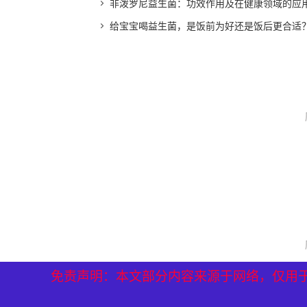
非泼罗尼益生菌：功效作用及在健康领域的应
给宝宝喝益生菌，是饭前为好还是饭后更合适
免责声明：本文部分内容来源于网络，仅用
免责声明：本文部分内容来源于网络，仅用
免责声明：本文部分内容来源于网络，仅用