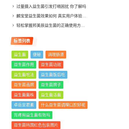
过量摄入益生菌引发打嗝困扰 你了解吗
麟宝堂益生菌效果如何 真实用户体验分享与评测分析
轻松掌握邦美辰益生菌的正确使用方法，让你肠道更舒适
标签列表
益生菌
便秘
调理肠道
益生菌作用
益生菌功效
益生菌吃法
益生菌饭后吃
益生菌品牌
益生菌牌子
益生菌菌株
益生菌活菌
卓岳宜君素
什么益生菌调理口腔好呢
胃疼用益生菌有效吗
益生菌韩国红色包装图片