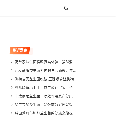
最近发表
高爷家益生菌猫粮真实体验：猫咪爱吃吗？效果如何？
让发酵酶益生菌为你的生活添彩，体验不同寻常的改善效果
狗狗夏天益生菌吃法 正确喂食让狗狗健康度夏
婴儿肠道小卫士：益生菌让宝宝肚子舒畅，家长放心
非泼罗尼益生菌：功效作用及在健康领域的应用与发展
给宝宝喝益生菌，是饭前为好还是饭后更合适？专家给你答案
韩国莉莉与坤坤益生菌的健康之旅探索与分享