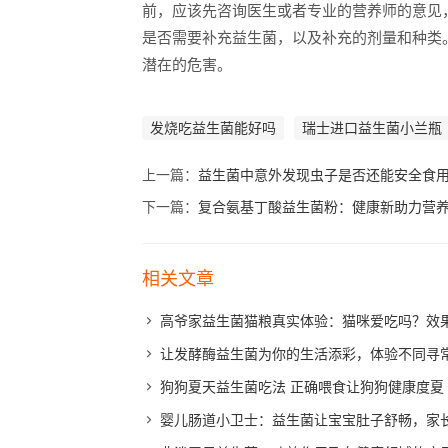
前，应该先咨询医生或者专业的营养师的意见
是否需要补充益生菌，以及补充的剂量和种类
潜在的危害。
发烧吃益生菌能好吗
瑞士进口益生菌小兰瓶
上一篇：
益生菌中意外发现虫子是否还能安全食
下一篇：
复合氨基丁酸益生菌粉：健康新助力营
相关文章
高爷家益生菌猫粮真实体验：猫咪爱吃吗？效
让发酵酶益生菌为你的生活添彩，体验不同寻
狗狗夏天益生菌吃法 正确喂食让狗狗健康度夏
婴儿肠道小卫士：益生菌让宝宝肚子舒畅，家