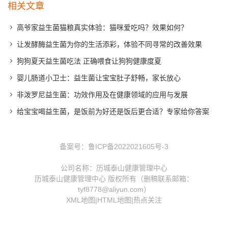
相关文章
高爷家益生菌猫粮真实体验：猫咪爱吃吗？效果如何？
让发酵酶益生菌为你的生活添彩，体验不同寻常的改善效果
狗狗夏天益生菌吃法 正确喂食让狗狗健康度夏
婴儿肠道小卫士：益生菌让宝宝肚子舒畅，家长放心
非泼罗尼益生菌：功效作用及在健康领域的应用与发展
给宝宝喝益生菌，是饭前为好还是饭后更合适？专家给你答案
备案号：
鲁ICP备2022021605号-3
公司名称：历城泰山健康管理中心
历城泰山健康管理中心 版权所有（删稿联系邮箱：
tyf8778@aliyun.com）
XML地图
|
HTML地图
|
热点关注