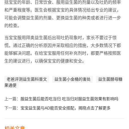
括宝宝的年龄、日常饮食、服用益生菌的剂量以及吐奶的频率
和严重程度等。医生会根据宝宝的具体情况给出专业的建议，
可能会调整益生菌的剂量、更换益生菌的种类或者进行进一步
的检查。
当宝宝服用拜奥益生菌后出现吐奶现象时，家长不要过于惊
慌。通过正确的分析原因并采取相应的措施，大多数情况下都
能够解决问题。在给宝宝服用任何补充剂时，都要严格按照医
生的建议进行，以确保宝宝的健康和安全。
老爸评测益生菌科普文
益生菌小金桶的害处
益生菌酵母糖
果通便
上一篇：
服益生菌后能否吃当归 吃当归对服益生菌效果有影响吗
下一篇：
宝宝益生菌与AD能否安全搭配，揭晓点击了解更多
相关文章