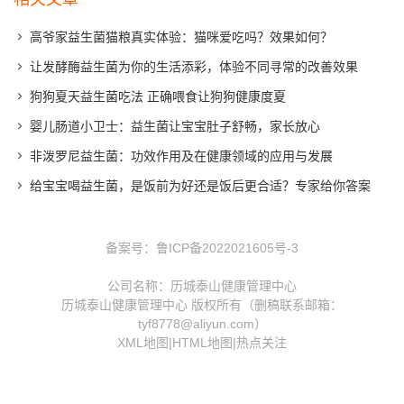
高爷家益生菌猫粮真实体验：猫咪爱吃吗？效果如何？
让发酵酶益生菌为你的生活添彩，体验不同寻常的改善效果
狗狗夏天益生菌吃法 正确喂食让狗狗健康度夏
婴儿肠道小卫士：益生菌让宝宝肚子舒畅，家长放心
非泼罗尼益生菌：功效作用及在健康领域的应用与发展
给宝宝喝益生菌，是饭前为好还是饭后更合适？专家给你答案
备案号：
鲁ICP备2022021605号-3
公司名称：历城泰山健康管理中心
历城泰山健康管理中心 版权所有（删稿联系邮箱：
tyf8778@aliyun.com）
XML地图
|
HTML地图
|
热点关注