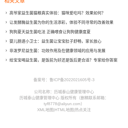
相关文章
高爷家益生菌猫粮真实体验：猫咪爱吃吗？效果如何？
让发酵酶益生菌为你的生活添彩，体验不同寻常的改善效果
狗狗夏天益生菌吃法 正确喂食让狗狗健康度夏
婴儿肠道小卫士：益生菌让宝宝肚子舒畅，家长放心
非泼罗尼益生菌：功效作用及在健康领域的应用与发展
给宝宝喝益生菌，是饭前为好还是饭后更合适？专家给你答案
备案号：
鲁ICP备2022021605号-3
公司名称：历城泰山健康管理中心
历城泰山健康管理中心 版权所有（删稿联系邮箱：
tyf8778@aliyun.com）
XML地图
|
HTML地图
|
热点关注