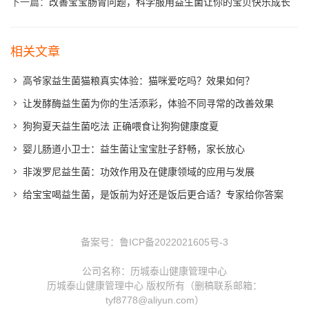
下一篇：
改善宝宝肠胃问题，科学服用益生菌让你的宝贝快乐成长
相关文章
高爷家益生菌猫粮真实体验：猫咪爱吃吗？效果如何？
让发酵酶益生菌为你的生活添彩，体验不同寻常的改善效果
狗狗夏天益生菌吃法 正确喂食让狗狗健康度夏
婴儿肠道小卫士：益生菌让宝宝肚子舒畅，家长放心
非泼罗尼益生菌：功效作用及在健康领域的应用与发展
给宝宝喝益生菌，是饭前为好还是饭后更合适？专家给你答案
备案号：
鲁ICP备2022021605号-3
公司名称：历城泰山健康管理中心
历城泰山健康管理中心 版权所有（删稿联系邮箱：
tyf8778@aliyun.com）