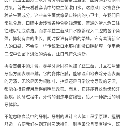
成果。首先来看看套装中的益生菌漱口水。这款漱口水富含多
种益生菌成分，这些益生菌就像是口腔内的小卫士。在我们日
常进食后，口腔中会残留各种食物残渣和，普通的清水漱口往
往难以彻底清洁。而参半益生菌漱口水能够深入口腔的各个角
落，抑制有害的生长，同时促进有益菌的繁殖。它有着清新宜
人的口感，不会像一些传统漱口水那样刺激口腔黏膜，使用后
口腔中会留下淡淡的清香，让口气持久清新。
再看套装中的牙膏。参半牙膏同样添加了益生菌，并且在清洁
牙齿方面表现卓越。它的膏体细腻，能够温和地去除牙齿表面
的污渍，无论是因为喝咖啡、抽烟还是日常饮食导致的牙渍，
都能在持续使用后得到明显改善。而且，它还能有效龋齿和牙
龈疾。刷牙过程中，牙膏的泡沫丰富绵密，给人一种舒适的刷
牙体验。
不能忽略套装中的牙刷。牙刷的设计合人体工程学原理，握柄
舒适，方便我们在刷牙时灵活操作。刷毛柔软且富有弹性，既