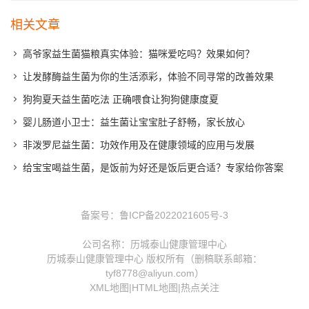
相关文章
高爷家益生菌猫粮真实体验：猫咪爱吃吗？效果如何？
让发酵酶益生菌为你的生活添彩，体验不同寻常的改善效果
狗狗夏天益生菌吃法 正确喂食让狗狗健康度夏
婴儿肠道小卫士：益生菌让宝宝肚子舒畅，家长放心
非泼罗尼益生菌：功效作用及在健康领域的应用与发展
给宝宝喝益生菌，是饭前为好还是饭后更合适？专家给你答案
备案号：
鲁ICP备2022021605号-3
公司名称：历城泰山健康管理中心
历城泰山健康管理中心 版权所有（删稿联系邮箱：
tyf8778@aliyun.com）
XML地图
|
HTML地图
|
热点关注