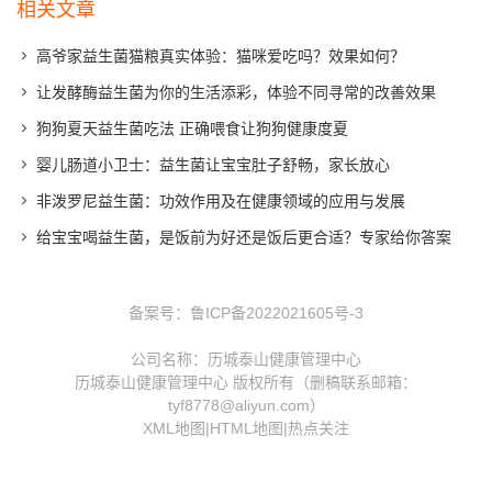
相关文章
高爷家益生菌猫粮真实体验：猫咪爱吃吗？效果如何？
让发酵酶益生菌为你的生活添彩，体验不同寻常的改善效果
狗狗夏天益生菌吃法 正确喂食让狗狗健康度夏
婴儿肠道小卫士：益生菌让宝宝肚子舒畅，家长放心
非泼罗尼益生菌：功效作用及在健康领域的应用与发展
给宝宝喝益生菌，是饭前为好还是饭后更合适？专家给你答案
备案号：
鲁ICP备2022021605号-3
公司名称：历城泰山健康管理中心
历城泰山健康管理中心 版权所有（删稿联系邮箱：
tyf8778@aliyun.com）
XML地图
|
HTML地图
|
热点关注