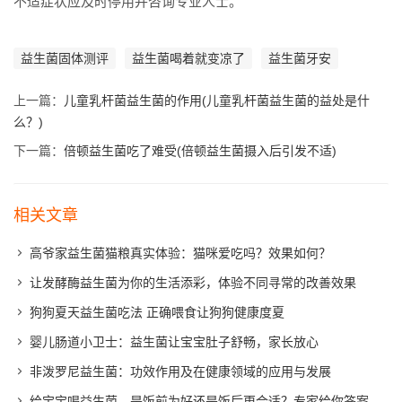
不适症状应及时停用并咨询专业人士。
益生菌固体测评
益生菌喝着就变凉了
益生菌牙安
上一篇：
儿童乳杆菌益生菌的作用(儿童乳杆菌益生菌的益处是什
么？)
下一篇：
倍顿益生菌吃了难受(倍顿益生菌摄入后引发不适)
相关文章
高爷家益生菌猫粮真实体验：猫咪爱吃吗？效果如何？
让发酵酶益生菌为你的生活添彩，体验不同寻常的改善效果
狗狗夏天益生菌吃法 正确喂食让狗狗健康度夏
婴儿肠道小卫士：益生菌让宝宝肚子舒畅，家长放心
非泼罗尼益生菌：功效作用及在健康领域的应用与发展
给宝宝喝益生菌，是饭前为好还是饭后更合适？专家给你答案