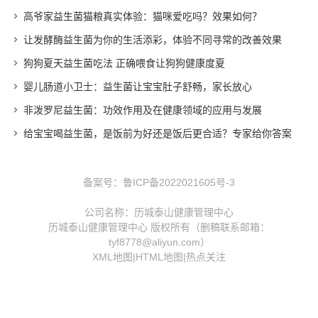
高爷家益生菌猫粮真实体验：猫咪爱吃吗？效果如何？
让发酵酶益生菌为你的生活添彩，体验不同寻常的改善效果
狗狗夏天益生菌吃法 正确喂食让狗狗健康度夏
婴儿肠道小卫士：益生菌让宝宝肚子舒畅，家长放心
非泼罗尼益生菌：功效作用及在健康领域的应用与发展
给宝宝喝益生菌，是饭前为好还是饭后更合适？专家给你答案
备案号：
鲁ICP备2022021605号-3
公司名称：历城泰山健康管理中心
历城泰山健康管理中心 版权所有（删稿联系邮箱：
tyf8778@aliyun.com）
XML地图
|
HTML地图
|
热点关注